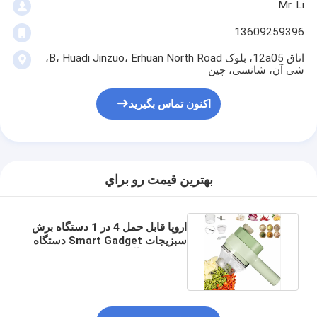
Mr. Li
13609259396
اتاق 12a05، بلوک B، Huadi Jinzuo، Erhuan North Road،
شی آن، شانسی، چین
اکنون تماس بگیرید
بهترين قيمت رو براي
اروپا قابل حمل 4 در 1 دستگاه برش
سبزیجات Smart Gadget دستگاه
برش برقی آشپزخانه