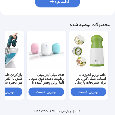
ادامه هید
محصولات توصیه شده
خانه لوازم آشپزخانه
250 میلی لیتر مینی
باز کردن فاضلاب
آسیاب عملی کوریاندر
رطوبت دهنده فوق صوتی
فلش با الکتریکی 
برای سبزیجات پارسلی
آلفا روغن پخش کننده با
هوا ذخیره شده 
ادویه جات و گیاهان
نور شب رنگارنگ 100g
OEM / ODM
بهترین قیمت
بهترین قیمت
بهترین ق
خانه
دربارهی ما
Desktop Site