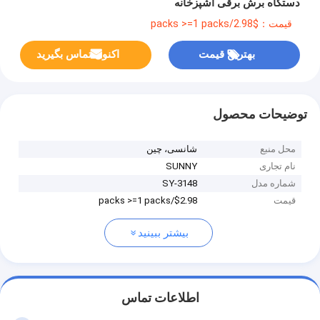
دستگاه برش برقی آشپزخانه
قیمت：$2.98/packs >=1 packs
بهترین قیمت
اکنون تماس بگیرید
توضیحات محصول
محل منبع
شانسی، چین
نام تجاری
SUNNY
شماره مدل
SY-3148
قیمت
$2.98/packs >=1 packs
بیشتر ببینید
اطلاعات تماس