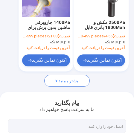
کارخانه تور
کنترل کیفیت
2500Pa مکش و
1400Pa جاروبرقی
1800Mah باتری قابل
ماشین بدون برش برای
تماس با ما
حمل بی سیم دستی پاک
لباس و تمیز کردن همه در
قیمت:
$4.55/pieces 10-499 pieces
قیمت:
$21.88/pieces 10-599 pieces
کننده گرد و غبار برای
یک
10 تکه
MOQ:
10 تکه
MOQ:
تمیز کردن ماشین
درخواست نقل قول
آخرین قیمت را دریافت کنید
آخرین قیمت را دریافت کنید
اکنون تماس بگیرید
اکنون تماس بگیرید
ابزار تمیز کردن الکتریکی
بیشتر ببینید
وسایل آشپزخانه
لوازم کوچک آشپزخانه
پیام بگذارید
ما به سرعت پاسخ خواهیم داد
دستگاه های کیفیت هوا
قفسه نگهداری آشپزخانه