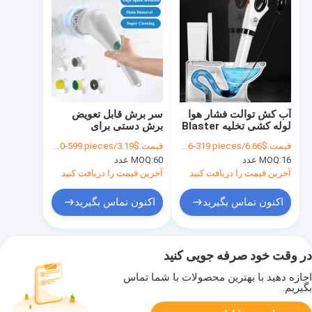
آب کش توالت فشار هوا
سر برش قابل تعویض
لوله کشی تخلیه Blaster
برش دستی برای
مینی توالت پمپ برای غیر
جاروبرقی الکتریکی در
قیمت:
$6.66/pieces 16-319 pieces
قیمت:
$3.19/pieces 60-599 pieces
مسدود
آشپزخانه
16 عدد
MOQ:
60 عدد
MOQ:
آخرین قیمت را دریافت کنید
آخرین قیمت را دریافت کنید
اکنون تماس بگیرید
اکنون تماس بگیرید
در وقت خود صرفه جویی کنید
اجازه دهید با بهترین محصولات با شما تماس
بگیریم.