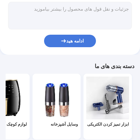
ظروف آشپزخانه
ابزار بار
دکوراسیون خانه برای جشن
ادامه هید
مجموعه لوله باغ
تزیین نور جشنواره
دسته بندی های ما
قفل هوشمند درب
جداکننده کیک
فروش گرم فروشگاه
ورود جدید
ابزار تمیز کردن الکتریکی
وسایل آشپزخانه
لوازم کوچک آشپ
می توان به طور مستقیم سفارش داد