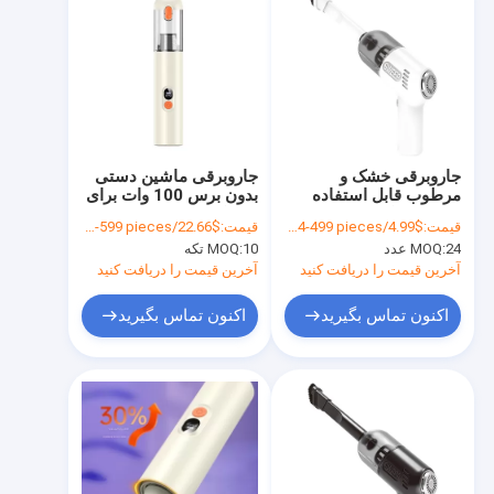
جاروبرقی خشک و
جاروبرقی ماشین دستی
مرطوب قابل استفاده
بدون برس 100 وات برای
برای تمیز کردن سریع در
تمیز کردن قدرتمند و
قیمت:
$4.99/pieces 24-499 pieces
قیمت:
$22.66/pieces 10-599 pieces
سیاه 110w 3.7v
راحت
24 عدد
MOQ:
10 تکه
MOQ:
آخرین قیمت را دریافت کنید
آخرین قیمت را دریافت کنید
اکنون تماس بگیرید
اکنون تماس بگیرید
خانه
محصولات
دربارهی ما