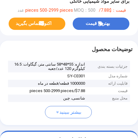
برای سایر مواد شیمیایی خانگی
قیمت：$7.88/pieces 500-2999 pieces
MOQ：500 عدد
بهترین قیمت
اکنون تماس بگیرید
توضیحات محصول
اندازه: 55*48*58 سانتی متر، گیگاوات: 16.5
جزئیات بسته بندی
کیلوگرم 120 عدد/جعبه
شماره مدل
SY-CE001
قابلیت ارائه
1000000 قطعه/قطعه در ماه
قیمت
$7.88/pieces 500-2999 pieces
محل منبع
شانسی، چین
بیشتر ببینید