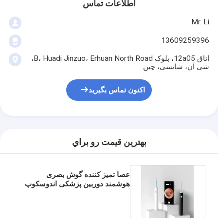
اطلاعات تماس
Mr. Li
13609259396
اتاق 12a05، بلوک B، Huadi Jinzuo، Erhuan North Road،
شی آن، شانسی، چین
اکنون تماس بگیرید
بهترين قيمت رو براي
عصا تمیز کننده گوش بصری
هوشمند دوربین پزشکی اندوسکوپ
برای سایر مواد شیمیایی خانگی