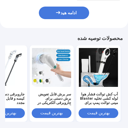
ادامه هید
محصولات توصیه شده
آب کش توالت فشار هوا
سر برش قابل تعویض
جاروبرقی دستی 
لوله کشی تخلیه Blaster
برش دستی برای
کیسه و قابل است
مینی توالت پمپ برای
جاروبرقی الکتریکی در
مجدد
غیر مسدود
آشپزخانه
بهترین قیمت
بهترین قیمت
بهترین ق