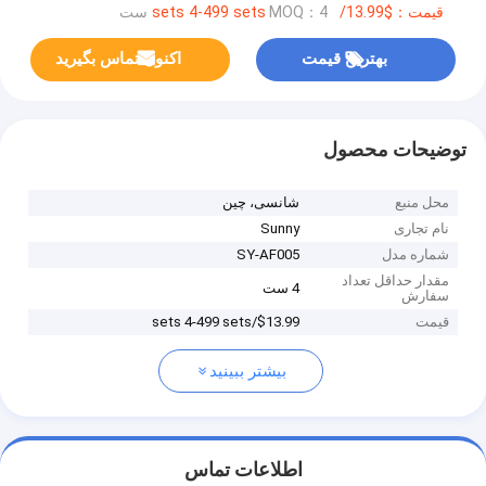
قیمت：$13.99/sets 4-499 sets
MOQ：4 ست
بهترین قیمت
اکنون تماس بگیرید
توضیحات محصول
محل منبع
شانسی، چین
نام تجاری
Sunny
شماره مدل
SY-AF005
مقدار حداقل تعداد
4 ست
سفارش
قیمت
$13.99/sets 4-499 sets
بیشتر ببینید
اطلاعات تماس