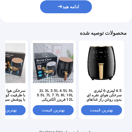
ادامه هید
محصولات توصیه شده
4.5 ليتري 6 ليتري
2L 3L 3.5L 4.5L 5L
سرخکن هوا برق 
سرخکن هواي نقره اي
5.5L 7L 7.7L 8L 10L
با ظرفیت کوچک 
بدون روغن راز غذاهاي
12L فریزر الکتریکی
با پوشش سیلیکو
خوشمزه و سالم
دیجیتال برای تامین
سفارشی
کنندگان OEM / ODM
بهترین قیمت
بهترین قیمت
بهترین ق