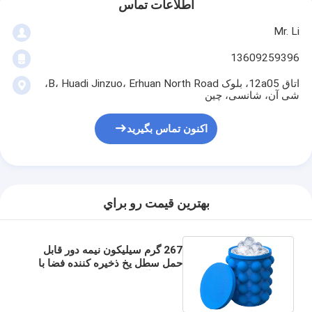
اطلاعات تماس
Mr. Li
13609259396
اتاق 12a05، بلوک B، Huadi Jinzuo، Erhuan North Road،
شی آن، شانسی، چین
اکنون تماس بگیرید
بهترين قيمت رو براي
267 گرم سیلیکون نیمه دور قابل
حمل سطل یخ ذخیره کننده فضا با
پوشش آبی / قرمز / زرد