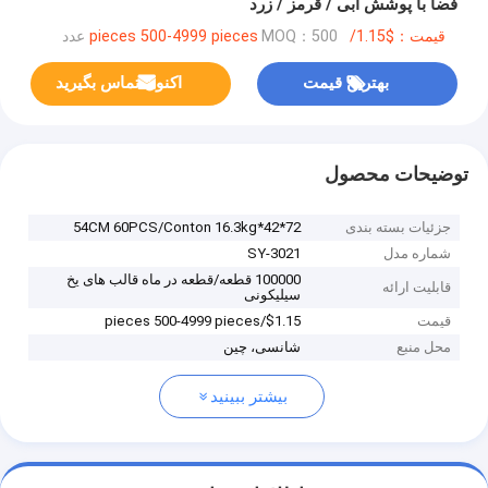
فضا با پوشش آبی / قرمز / زرد
قیمت：$1.15/pieces 500-4999 pieces
MOQ：500 عدد
بهترین قیمت
اکنون تماس بگیرید
توضیحات محصول
جزئیات بسته بندی
72*42*54CM 60PCS/Conton 16.3kg
شماره مدل
SY-3021
100000 قطعه/قطعه در ماه قالب های یخ
قابلیت ارائه
سیلیکونی
قیمت
$1.15/pieces 500-4999 pieces
محل منبع
شانسی، چین
بیشتر ببینید