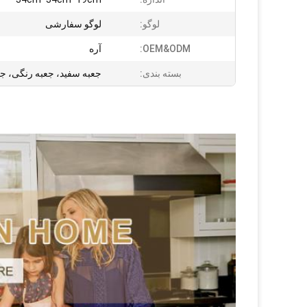
لوگو:
لوگو سفارشی
OEM&ODM:
آره
بسته بندی:
جعبه سفید، جعبه رنگی، جع