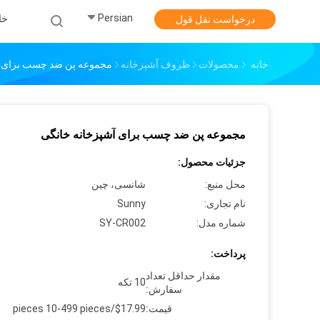
Persian
خا
درخواست نقل قول
خانه
محصولات
ظروف آشپزخانه
مجموعه پن ضد چسب برای آ
مجموعه پن ضد چسب برای آشپزخانه خانگی
جزئیات محصول:
محل منبع:
شانسی، چین
نام تجاری:
Sunny
شماره مدل:
SY-CR002
پرداخت:
مقدار حداقل تعداد
10 تکه
سفارش:
قیمت:
$17.99/pieces 10-499 pieces