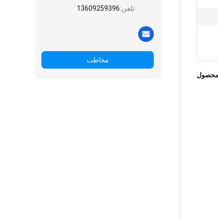
تلفن:
13609259396
مخاطب
محصول