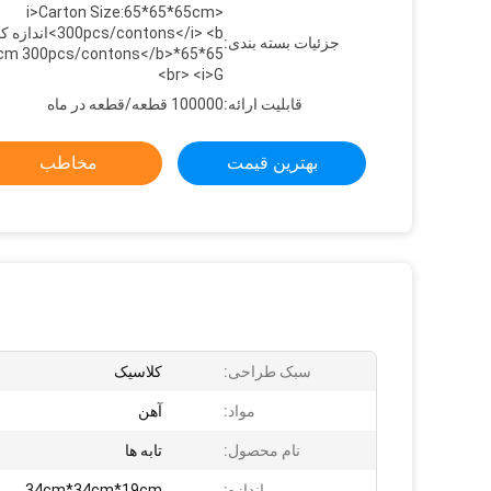
<i>Carton Size:65*65*65cm
300pcs/contons</i> <b>ا
جزئیات بسته بندی:
65*65cm 300pcs/contons</b>
<br> <i>G
قابلیت ارائه:
100000 قطعه/قطعه در ماه
بهترین قیمت
مخاطب
سبک طراحی:
کلاسيک
مواد:
آهن
نام محصول:
تابه ها
اندازه:
34cm*34cm*19cm