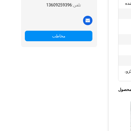
شده
تلفن:
13609259396
مخاطب
ژو،
محصول