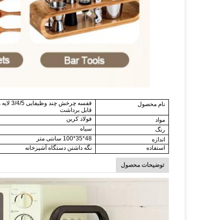
قفسه چر
نام محصول
قابل برداشت
فولاد کربن
مواد
سیاه
رنگ
48*35*100 سانتی متر
اندازه
استفاده
نگه داشتن دستگاه آشپزخانه
توضیحات محصول