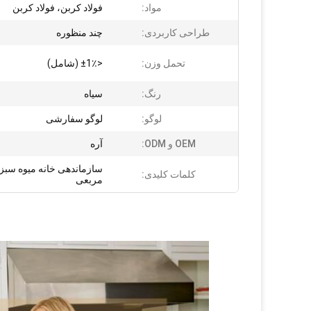
مواد:
فولاد کربن، فولاد کربن
طراحی کاربردی:
چند منظوره
تحمل وزن:
<±1٪ (شامل)
رنگ:
سیاه
لوگو:
لوگو سفارشی
OEM و ODM:
آره
سازماندهی خانه میوه سبز
کلمات کلیدی:
مربعی