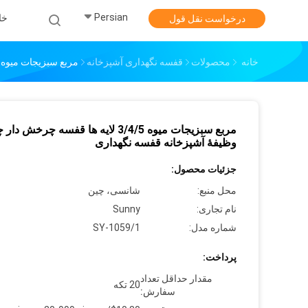
Persian
خا
درخواست نقل قول
خانه
محصولات
قفسه نگهداری آشپزخانه
مربع سبزیجات میوه 3/4/5 لایه ها قفسه چرخش دار چند وظیفۀ آشپزخانه قفسه نگهدار
مربع سبزیجات میوه 3/4/5 لایه ها قفسه چرخش دار
وظیفۀ آشپزخانه قفسه نگهداری
جزئیات محصول:
محل منبع:
شانسی، چین
نام تجاری:
Sunny
شماره مدل:
SY-1059/1
پرداخت:
مقدار حداقل تعداد
20 تکه
سفارش: