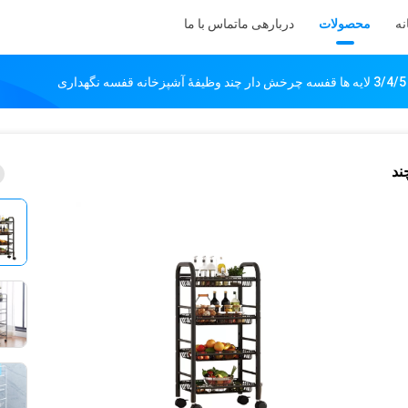
نه
محصولات
دربارهی ما
تماس با ما
ی
 چند