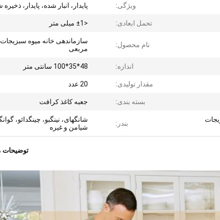
ویژگی:
پایدار، انبار شده، پایدار، ذخیره 
تحمل ابعادی:
<±1 میلی متر
سازماندهی خانه میوه سبزیجات
نام محصول:
مربعی
اندازه:
48*35*100 سانتی متر
مقدار تولیدی:
20 عدد
بسته بندی:
جعبه کاغذ کرافت
یجات
شانگهای، نینگبو، چینگدائو، گوانگ
بندر:
شیامن و غیره
توضیحات 