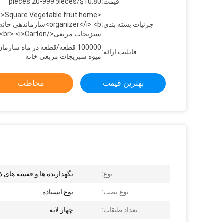
قیمت:
$10.80/pieces 20-999 pieces
<i>Square Vegetable fruit home
جزئیات بسته بندی:
organizer</i> <b>سازماندهی خ
سبزیجات مربعی</b><br> <i>Carton
100000 قطعه/قطعه در ماه سازما
قابلیت ارائه:
میوه سبزیجات مربعی خانه
بهترین قیمت
مخاطب
نوع:
نگهدارنده ها و قفسه های 
نوع نصب:
نوع ایستاده
تعداد طبقات:
چهار لایه