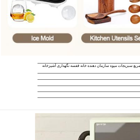
خش چند وظیفایی 3/4/5 لایه مربع سبزیجات میوه سازمان دهنده خانه قفسه نگهداری آشپزخانه