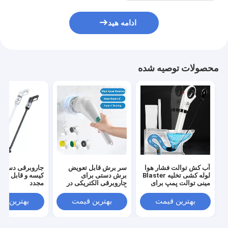
ادامه هید
محصولات توصیه شده
آب کش توالت فشار هوا
سر برش قابل تعویض
جاروبرقی دستی 
لوله کشی تخلیه Blaster
برش دستی برای
کیسه و قابل است
مینی توالت پمپ برای
جاروبرقی الکتریکی در
مجدد
غیر مسدود
آشپزخانه
بهترین قیمت
بهترین قیمت
بهترین ق