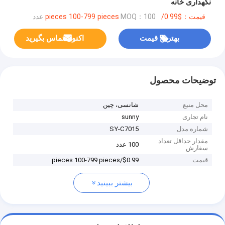
نگهداری خانه
قیمت：$0.99/pieces 100-799 pieces
MOQ：100 عدد
بهترین قیمت
اکنون تماس بگیرید
توضیحات محصول
محل منبع
شانسی، چین
نام تجاری
sunny
شماره مدل
SY-C7015
مقدار حداقل تعداد
100 عدد
سفارش
قیمت
$0.99/pieces 100-799 pieces
بیشتر ببینید