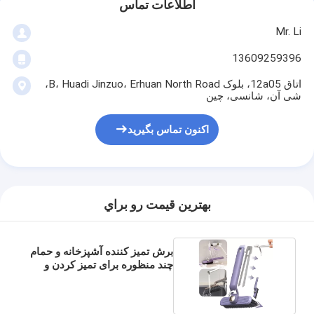
اطلاعات تماس
Mr. Li
13609259396
اتاق 12a05، بلوک B، Huadi Jinzuo، Erhuan North Road،
شی آن، شانسی، چین
اکنون تماس بگیرید
بهترين قيمت رو براي
برش تمیز کننده آشپزخانه و حمام
چند منظوره برای تمیز کردن و
نگهداری خانه