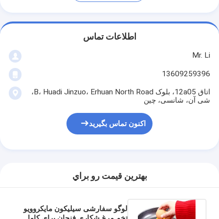
اطلاعات تماس
Mr. Li
13609259396
اتاق 12a05، بلوک B، Huadi Jinzuo، Erhuan North Road،
شی آن، شانسی، چین
اکنون تماس بگیرید
بهترين قيمت رو براي
لوگو سفارشی سیلیکون مایکروویو
تخم مرغ شکاری فنجان برای کامل