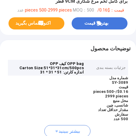
برای کامل تخم مرغ شکاری 9CM قطر
قیمت：$0.16/pieces 500-2999 pieces
MOQ：500 عدد
بهترین قیمت
اکنون تماس بگیرید
توضیحات محصول
OPP bag
کیف OPP
جزئیات بسته بندی
Carton Size:51*31*31cm/500pcs
اندازه کارتن: 51 * 31 * 31
شماره مدل
SY-3089
قیمت
$0.16/pieces 500-
2999 pieces
محل منبع
شانسی، چین
مقدار حداقل تعداد
سفارش
500 عدد
بیشتر ببینید