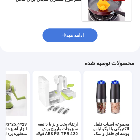
تخم مرغ شکاری 9CM قطر
ادامه هید
محصولات توصیه شده
مجموعه آسیاب فلفل
ارتقاء پخت و پز با 5 تیغه
الکتریکی با لوگو لباس
سبزیجات مارپیچ برش
ابزار آشپزخانه چ
پوشه ای فلفل و نمک
ABS PS TPR 420 فولاد
منظوره پردازنده
قابل شارژ
ضد زنگ
غذایی دستی سب