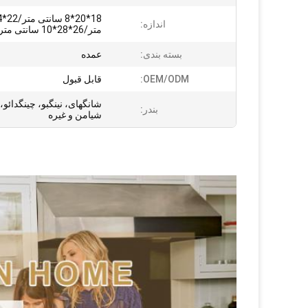
اندازه:
متر/26*28*10 سانتی متر
بسته بندی:
عمده
OEM/ODM:
قابل قبول
شانگهای، نینگبو، چینگدائو،
بندر:
شیامن و غیره