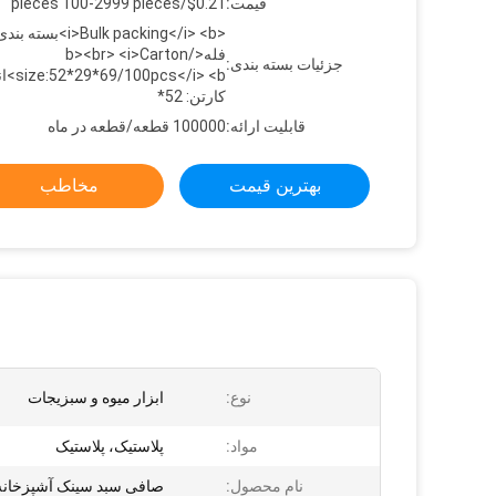
قیمت:
$0.21/pieces 100-2999 pieces
<i>Bulk packing</i> <b>بسته بند
فله</b><br> <i>Carton
جزئیات بسته بندی:
00pcs</i> <b
کارتن: 52*
قابلیت ارائه:
100000 قطعه/قطعه در ماه
بهترین قیمت
مخاطب
نوع:
ابزار میوه و سبزیجات
مواد:
پلاستیک، پلاستیک
نام محصول:
صافی سبد سینک آشپزخانه