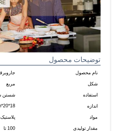
توضیحات محصول
نام محصول
جاروبرق
شکل
مربع
استفاده
شستن سب
18*20*8CM/22*24*9cm/26*28*10cm
اندازه
مواد
پلاستیک
مقدار تولیدی
100 تا