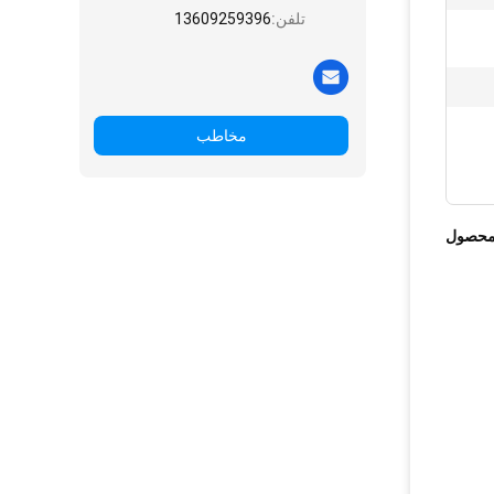
تلفن:
13609259396
مخاطب
محصول