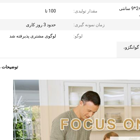
18*20*8 سانتی متر/22*24*9 سانتی
مقدار تولیدی:
100 تا
زمان نمونه گیری:
حدود 3 روز کاری
لوگو:
لوگوی مشتری پذیرفته شد
 گوانگژو،
توضیحات 