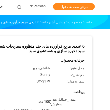
Persian
خا
درخواست نقل قول
خانه
محصولات
وسایل آشپزخانه
6 عددی مربع فرآورده های چند منظوره سبزیجات شستشوی سبد ذخیره سازی و شستشوی سبد
6 عددی مربع فرآورده های چند منظوره سبزیجات ش
سبد ذخیره سازی و شستشوی سبد
جزئیات محصول:
محل منبع:
شانشی، چین
نام تجاری:
Sunny
شماره مدل:
SY-3179
پرداخت:
مقدار حداقل تعداد
100 عدد
سفارش: