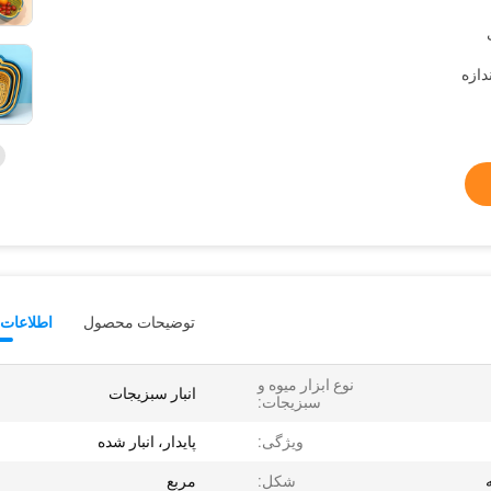
ی
size:52*29*69/1>اندازه
توضیحات محصول
اطلاعات 
نوع ابزار میوه و
انبار سبزیجات
سبزیجات:
ویژگی:
پایدار، انبار شده
شکل:
مربع