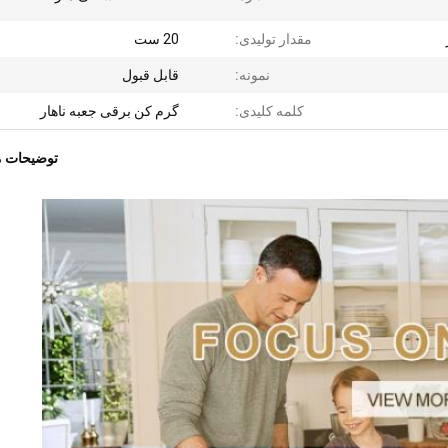
مقدار تولیدی:
20 ست
نمونه:
قابل قبول
کلمه کلیدی:
گرم کن برقی جعبه ناهار
توضیحات 