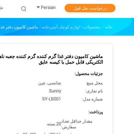
Persian
خا
درخواست نقل قول
خانه
محصولات
لوازم کوچک آشپزخانه
ماشین کامیون دفتر غذا 
ماشین کامیون دفتر غذا گرم کننده گرم کننده جعبه ناه
الکتریکی قابل حمل با کیسه عایق
جزئیات محصول:
محل منبع:
شانسی، چین
نام تجاری:
Sunny
شماره مدل:
SY-LB001
پرداخت:
مقدار حداقل تعداد
20 بسته
سفارش: