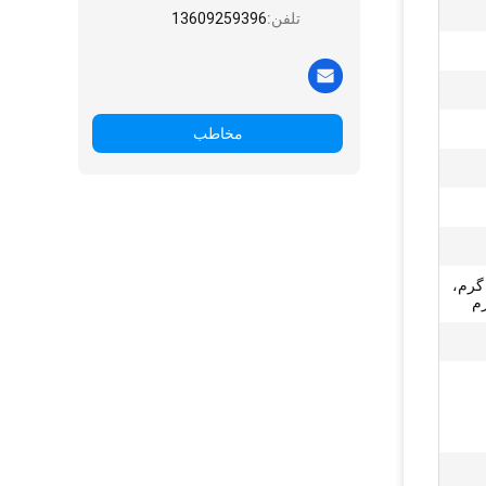
تلفن:
13609259396
مخاطب
 گرم،
رم