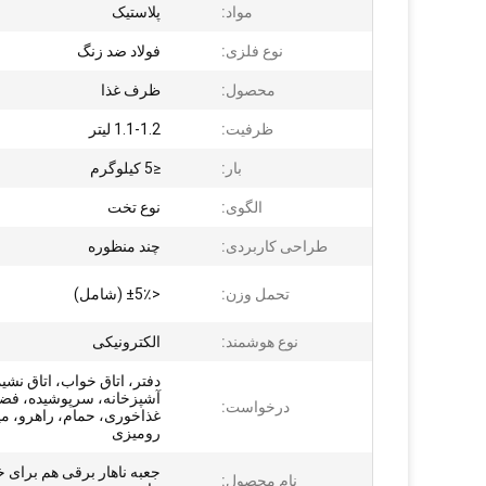
مواد:
پلاستیک
نوع فلزی:
فولاد ضد زنگ
محصول:
ظرف غذا
ظرفیت:
1.1-1.2 لیتر
بار:
≤5 کیلوگرم
الگوی:
نوع تخت
طراحی کاربردی:
چند منظوره
تحمل وزن:
<±5٪ (شامل)
نوع هوشمند:
الکترونیکی
دفتر، اتاق خواب، اتاق نشی
آشپزخانه، سرپوشیده، فضای
درخواست:
غذاخوری، حمام، راهرو، می
رومیزی
جعبه ناهار برقی هم برای خ
نام محصول: