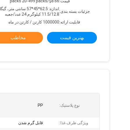
قیمت:
$8.66/packs 20-499 packs
اندازه: 62.5*45*57 سانتی متر، 
جزئیات بسته بندی:
11.5/12.8 کیلوگرم 24 عدد/جعبه
قابلیت ارائه:
1000000 کارتن / کارتن در ماه
بهترین قیمت
مخاطب
نوع پلاستیک:
PP
ویژگی ظرف غذا:
قابل گرم شدن