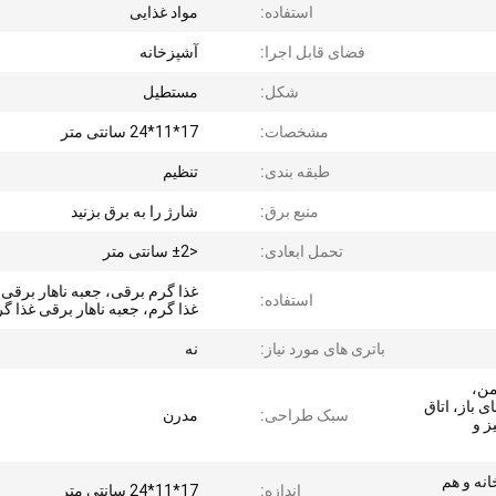
استفاده:
مواد غذایی
فضای قابل اجرا:
آشپزخانه
شکل:
مستطیل
مشخصات:
17*11*24 سانتی متر
طبقه بندی:
تنظیم
منبع برق:
شارژ را به برق بزنید
تحمل ابعادی:
<±2 سانتی متر
غذا گرم برقی، جعبه ناهار برقی
استفاده:
غذا گرم، جعبه ناهار برقی غذا گ
باتری های مورد نیاز:
نه
من،
 باز، اتاق
سبک طراحی:
مدرن
ز و
انه و هم
اندازه:
17*11*24 سانتی متر